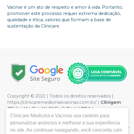
Vacinar é um ato de respeito e amor à vida. Portanto,
promover este processo requer extrema dedicação,
qualidade e ética, valores que formam a base de
sustentação da Clinicare.
Copyright © 2022 | Todos os direitos reservados |
https://clinicaremedicinaevacinas.com.br/
|
Clinigem
Clinica Medica Multidisciplinar LTDA
|
17.425.667/0001-39
| Rua Miguel Couto, 228 - Anita
Clinicare Medicina e Vacinas
usa cookies para
Garibaldi - Joinville / SC CEP 89202-190 | Política de
personalizar anúncios e melhorar a sua experiência
Privacidade e Segurança - Fotos meramente ilustrativas -
no site. Ao continuar navegando, você concorda com
Os preços e condições da loja virtual estão sujeitos a