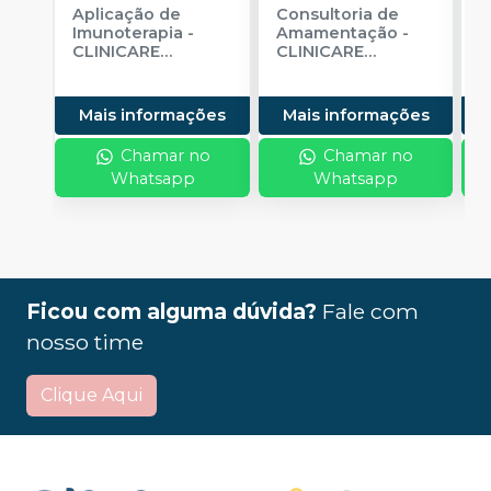
Aplicação de
Consultoria de
C
Imunoterapia
-
Amamentação
-
B
CLINICARE
CLINICARE
M
MEDICINA E
MEDICINA E
V
VACINAS
VACINAS
Mais informações
Mais informações
Chamar no
Chamar no
Whatsapp
Whatsapp
Ficou com alguma dúvida?
Fale com
nosso time
Clique Aqui