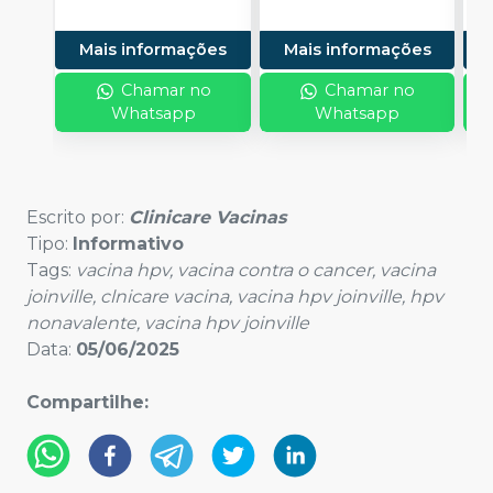
VACINAS
VACINAS
M
V
Mais informações
Mais informações
Chamar no
Chamar no
Whatsapp
Whatsapp
Escrito por:
Clinicare Vacinas
Tipo:
Informativo
Tags:
vacina hpv, vacina contra o cancer, vacina
joinville, clnicare vacina, vacina hpv joinville, hpv
nonavalente, vacina hpv joinville
Data
:
05/06/2025
Compartilhe
: