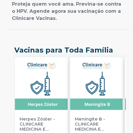
Proteja quem você ama. Previna-se contra
o HPV. Agende agora sua vacinação com a
Clinicare Vacinas.
Vacinas para Toda Família
Herpes Zóster
-
Meningite B
-
H
CLINICARE
CLINICARE
A
MEDICINA E
MEDICINA E
C