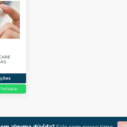
ICARE
NAS
ações
hatsapp
com alguma dúvida?
Fale com nosso time
Cl