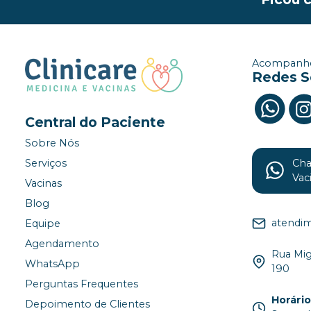
Acompanhe
Redes S
Central do Paciente
Sobre Nós
Ch
Serviços
Vac
Vacinas
Blog
atendim
Equipe
Agendamento
Rua Migu
WhatsApp
190
Perguntas Frequentes
Horári
Depoimento de Clientes