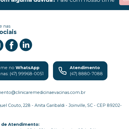
 nas
ociais
ame no
WhatsApp
Atendimento
inas: (47) 99968-0051
(47) 8880-7088
ento@clinicaremedicinaevacinas.com.br
el Couto, 228 - Anita Garibaldi - Joinville, SC - CEP 89202-
o de Atendimento
: