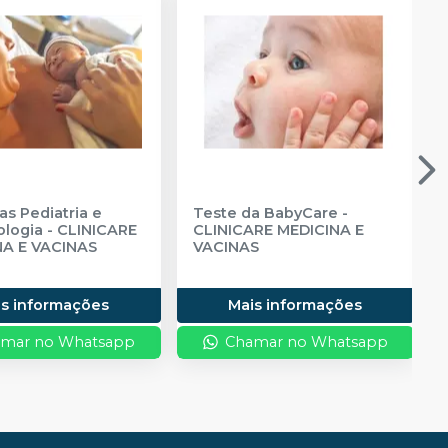
as Pediatria e
Teste da BabyCare
-
logia
-
CLINICARE
CLINICARE MEDICINA E
NA E VACINAS
VACINAS
is informações
Mais informações
mar no Whatsapp
Chamar no Whatsapp