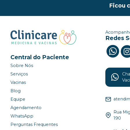
Ficou 
Acompanhe
Redes S
Central do Paciente
Sobre Nós
Ch
Serviços
Vac
Vacinas
Blog
atendim
Equipe
Agendamento
Rua Migu
WhatsApp
190
Perguntas Frequentes