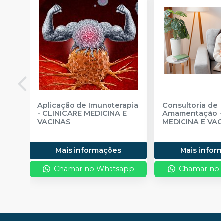
Aplicação de Imunoterapia
Consultoria de
-
CLINICARE MEDICINA E
Amamentação
VACINAS
MEDICINA E VA
Mais informações
Mais info
Chamar no Whatsapp
Chamar no