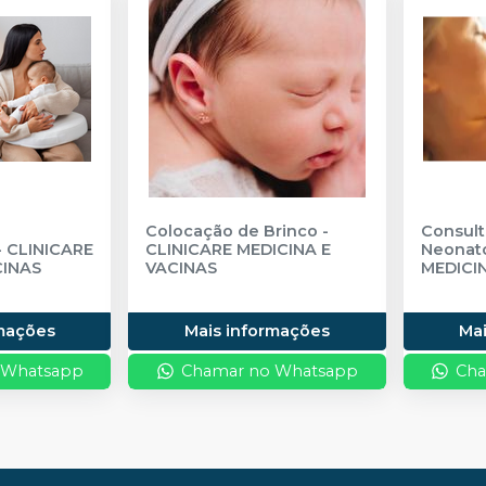
Colocação de Brinco
-
Consult
-
CLINICARE
CLINICARE MEDICINA E
Neonato
CINAS
VACINAS
MEDICI
rmações
Mais informações
Ma
 Whatsapp
Chamar no Whatsapp
Cha