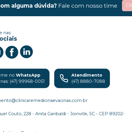
com alguma dúvida?
Fale com nosso time
Cl
 nas
ociais
ame no
WhatsApp
Atendimento
inas: (47) 99968-0051
(47) 8880-7088
ento@clinicaremedicinaevacinas.com.br
el Couto, 228 - Anita Garibaldi - Joinville, SC - CEP 89202-