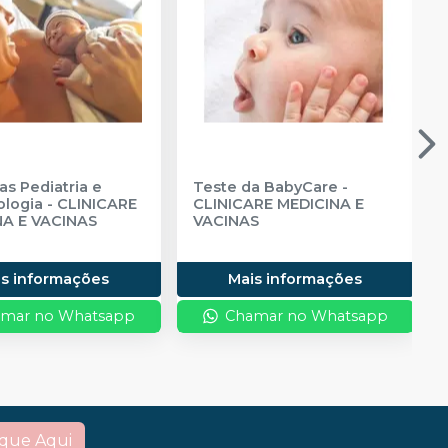
as Pediatria e
Teste da BabyCare
-
logia
-
CLINICARE
CLINICARE MEDICINA E
NA E VACINAS
VACINAS
is informações
Mais informações
mar no Whatsapp
Chamar no Whatsapp
ique Aqui