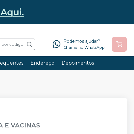
Podemos ajudar?
 por código
Chame no WhatsApp
requentes
Endereço
Depoimentos
A E VACINAS