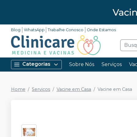
Blog
WhatsApp
Trabalhe Conosco
Onde Estamos
Categorias
Sobre Nós
Serviços
Vac
Home
Serviços
Vacine em Casa
Vacine em Casa