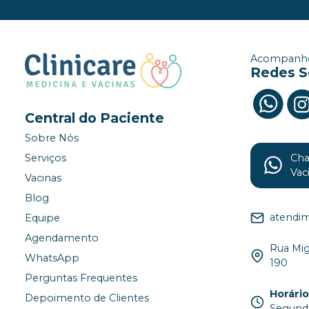
Acompanhe
Redes S
Central do Paciente
Sobre Nós
Ch
Serviços
Vac
Vacinas
Blog
atendim
Equipe
Agendamento
Rua Migu
WhatsApp
190
Perguntas Frequentes
Horári
Depoimento de Clientes
Segunda