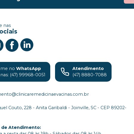
 nas
ociais
ame no
WhatsApp
Atendimento
inas: (47) 99968-0051
(47) 8880-7088
ento@clinicaremedicinaevacinas.com.br
el Couto, 228 - Anita Garibaldi - Joinville, SC - CEP 89202-
o de Atendimento
:
 a sexta das 08 às 19h - Sábados das 08 às 14h