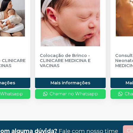
Colocação de Brinco
-
Consult
-
CLINICARE
CLINICARE MEDICINA E
Neonato
CINAS
VACINAS
MEDICI
rmações
Mais informações
Ma
 Whatsapp
Chamar no Whatsapp
Cha
com alguma dúvida?
Fale com nosso time
Cl